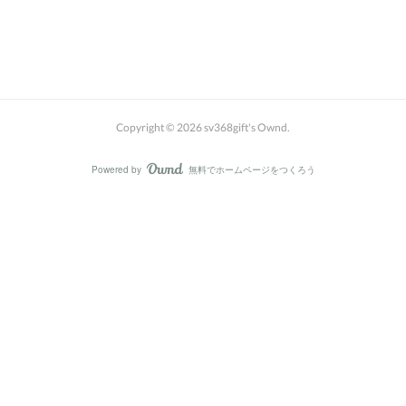
Copyright ©
2026
sv368gift's Ownd
.
Powered by
無料でホームページをつくろう
AmebaOwnd